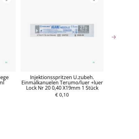
lege
Injektionsspritzen U.zubeh.
Mullko
ml
Einmalkanuelen Terumo/luer +luer
Baumw.17fa
Lock Nr 20 0,40 X19mm 1 Stück
5
€ 0,10
P
r
e
i
s