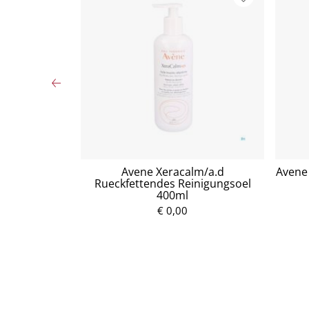
tzuckersirup
Avene Xeracalm/a.d
Avene 
Rueckfettendes Reinigungsoel
400ml
P
€ 0,00
r
e
i
s