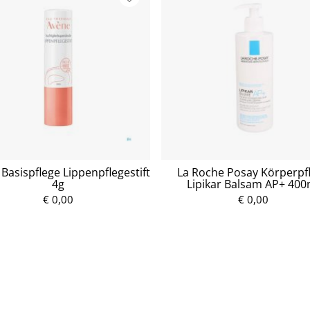
Basispflege Lippenpflegestift
La Roche Posay Körperpf
4g
Lipikar Balsam AP+ 400
€ 0,00
P
€ 0,00
P
r
r
e
e
i
i
s
s