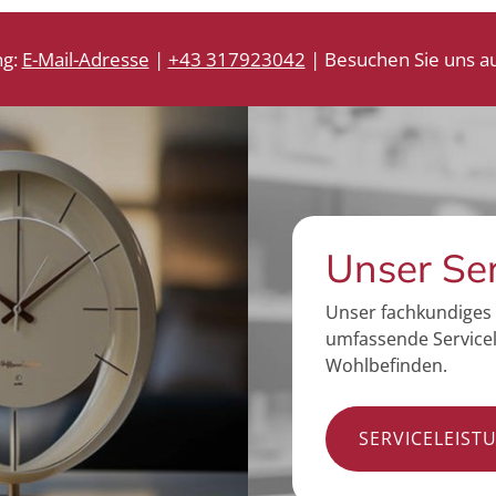
ng:
E-Mail-Adresse
|
+43 317923042
| Besuchen Sie uns au
Unser Se
Unser fachkundiges 
umfassende Servicel
Wohlbefinden.
SERVICELEIST