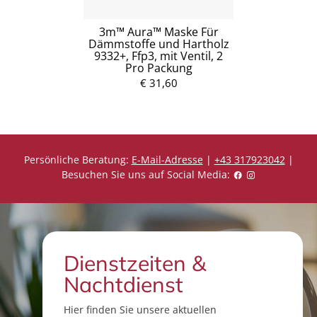
3m™ Aura™ Maske Für
Dämmstoffe und Hartholz
9332+, Ffp3, mit Ventil, 2
Pro Packung
€ 31,60
Persönliche Beratung:
E-Mail-Adresse
|
+43 317923042
|
Besuchen Sie uns auf Social Media:
Dienstzeiten &
Nachtdienst
Hier finden Sie unsere aktuellen