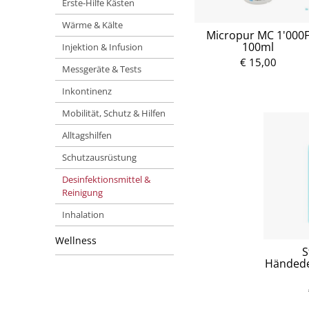
Erste-Hilfe Kästen
Wärme & Kälte
Micropur MC 1'000
100ml
Injektion & Infusion
€ 15,00
Messgeräte & Tests
Inkontinenz
Mobilität, Schutz & Hilfen
Alltagshilfen
Schutzausrüstung
Desinfektionsmittel &
Reinigung
Inhalation
Wellness
S
Händede