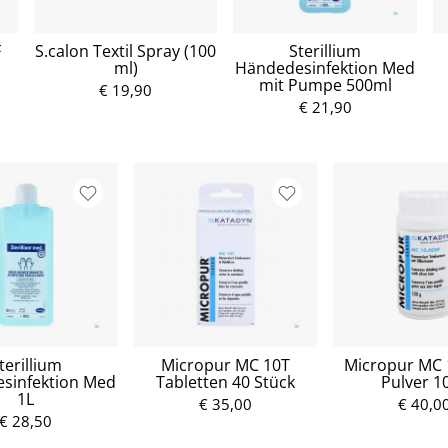
F
S.calon Textil Spray (100
Sterillium
ml)
Händedesinfektion Med
mit Pumpe 500ml
€ 19,90
€ 21,90
terillium
Micropur MC 10T
Micropur MC 
sinfektion Med
Tabletten 40 Stück
Pulver 1
1L
€ 35,00
€ 40,0
€ 28,50