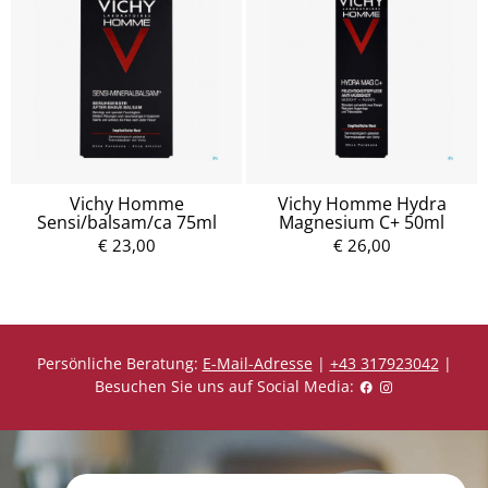
Vichy Homme
Vichy Homme Hydra
Sensi/balsam/ca 75ml
Magnesium C+ 50ml
€ 23,00
€ 26,00
Persönliche Beratung:
E-Mail-Adresse
|
+43 317923042
|
Besuchen Sie uns auf Social Media: