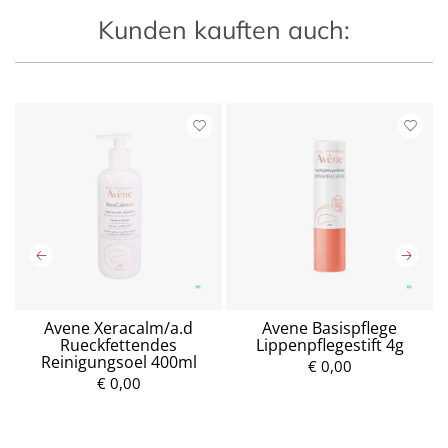
Kunden kauften auch:
Avene Xeracalm/a.d
Avene Basispflege
Rueckfettendes
Lippenpflegestift 4g
Reinigungsoel 400ml
€ 0,00
€ 0,00
P
P
r
r
e
e
i
i
s
s