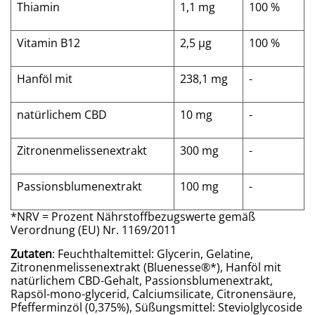
Thiamin
1,1 mg
100 %
Vitamin B12
2,5 µg
100 %
Hanföl mit
238,1 mg
-
natürlichem CBD
10 mg
-
Zitronenmelissenextrakt
300 mg
-
Passionsblumenextrakt
100 mg
-
*NRV = Prozent Nährstoffbezugswerte gemäß
Verordnung (EU) Nr. 1169/2011
Zutaten
: Feuchthaltemittel: Glycerin, Gelatine,
Zitronenmelissenextrakt (Bluenesse®*), Hanföl mit
natürlichem CBD-Gehalt, Passionsblumenextrakt,
Rapsöl-mono-glycerid, Calciumsilicate, Citronensäure,
Pfefferminzöl (0,375%), Süßungsmittel: Steviolglycoside