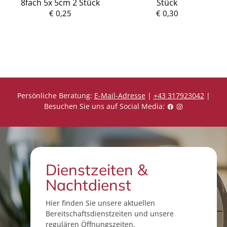
8fach 5x 5cm 2 Stück
Stück
P
r
€ 0,25
P
€ 0,30
e
r
i
e
s
i
s
Persönliche Beratung:
E-Mail-Adresse
|
+43 317923042
|
Besuchen Sie uns auf Social Media:
Dienstzeiten &
Nachtdienst
Hier finden Sie unsere aktuellen
Bereitschaftsdienstzeiten und unsere
regulären Öffnungszeiten.