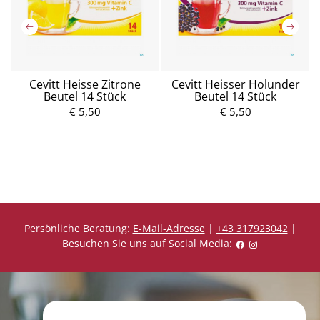
n
Cevitt Heisse Zitrone
Cevitt Heisser Holunder
Beutel 14 Stück
Beutel 14 Stück
Z
€ 5,50
P
€ 5,50
P
r
r
e
e
i
i
s
s
Persönliche Beratung:
E-Mail-Adresse
|
+43 317923042
|
Besuchen Sie uns auf Social Media: