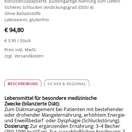
Konsistenzadaptierte, puddingartige Nahrung zum Löffeln
Sicheres Schlucken (Andickungsgrad IDDSI 4)
Ohne Ballaststoffe
Laktosearm, glutenfrei
€ 94,80
€ 3,95
/ Stück
Preis inkl. MwSt.
zzgl. Versandkosten
BESCHREIBUNG
SICHER & REGIONAL
Lebensmittel für besondere medizinische
Zwecke (bilanzierte Diät):
Zum Diätmanagement bei Patienten mit bestehender
oder drohender Mangelernährung, erhöhtem Energie-
und Eiweißbedarf oder Dysphagie (Schluckstörung).
Dosierung:
Zur ergänzenden Ernährung: 3–4 Becher
(750-1000 kcal/Tag). Zur ausschließlichen Ernährung: 7–