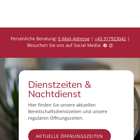
i
i
s
s
Persönliche Beratung:
E-Mail-Adresse
|
+43 317923042
|
Besuchen Sie uns auf Social Media:
Dienstzeiten &
Nachtdienst
Hier finden Sie unsere aktuellen
Bereitschaftsdienstzeiten und unsere
regulären Öffnungszeiten.
AKTUELLE ÖFFNUNGSZEITEN