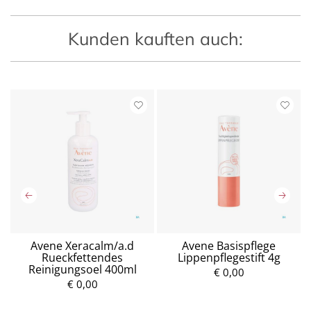
Kunden kauften auch:
Avene Xeracalm/a.d
Avene Basispflege
Rueckfettendes
Lippenpflegestift 4g
Reinigungsoel 400ml
€ 0,00
€ 0,00
P
P
r
r
e
e