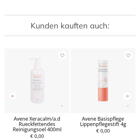
Kunden kauften auch:
Avene Xeracalm/a.d
Avene Basispflege
Rueckfettendes
Lippenpflegestift 4g
Reinigungsoel 400ml
€ 0,00
€ 0,00
P
P