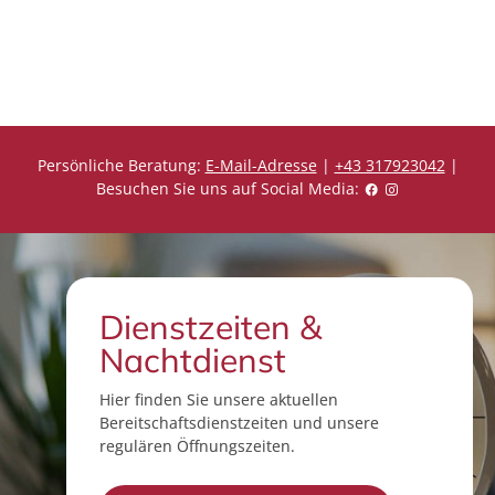
r
r
e
e
i
i
s
s
Persönliche Beratung:
E-Mail-Adresse
|
+43 317923042
|
Besuchen Sie uns auf Social Media:
Dienstzeiten &
Nachtdienst
Hier finden Sie unsere aktuellen
Bereitschaftsdienstzeiten und unsere
regulären Öffnungszeiten.