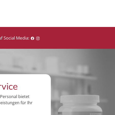
i
s
f Social Media:
rvice
Personal bietet
eistungen für Ihr