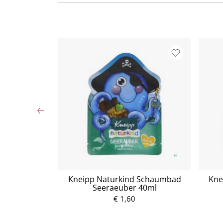
(1 l)
Kneipp Naturkind Schaumbad
Kne
Seeraeuber 40ml
P
€ 1,60
r
e
i