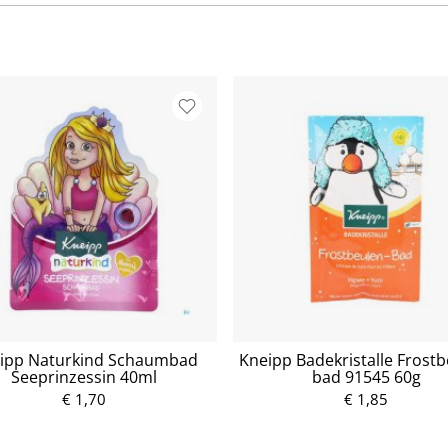
ipp Naturkind Schaumbad
Kneipp Badekristalle Frostb
Seeprinzessin 40ml
bad 91545 60g
€ 1,70
P
€ 1,85
P
r
r
e
e