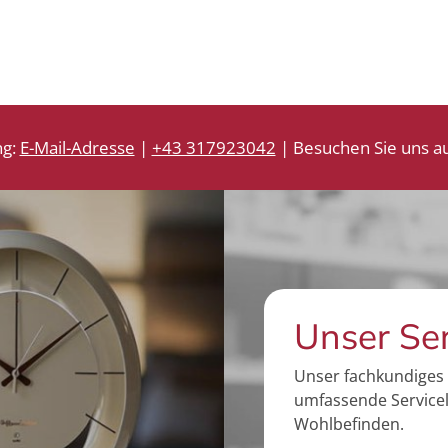
i
i
s
s
ng:
E-Mail-Adresse
|
+43 317923042
| Besuchen Sie uns au
Unser Se
Unser fachkundiges 
umfassende Servicel
Wohlbefinden.