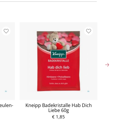
eulen-
Kneipp Badekristalle Hab Dich
Kneip
Liebe 60g
Tiefenent
€ 1,85
P
r
e