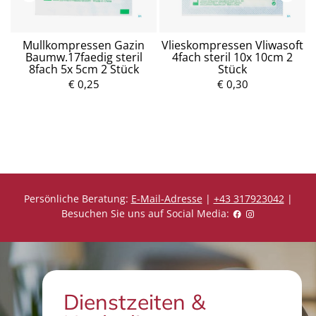
Mullkompressen Gazin
Vlieskompressen Vliwasoft
Baumw.17faedig steril
4fach steril 10x 10cm 2
8fach 5x 5cm 2 Stück
Stück
P
r
€ 0,25
P
€ 0,30
e
r
i
e
s
i
s
Persönliche Beratung:
E-Mail-Adresse
|
+43 317923042
|
Besuchen Sie uns auf Social Media:
Dienstzeiten &