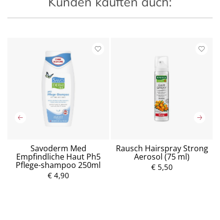
Kunden kauften auch:
-
Savoderm Med
Rausch Hairspray Strong
Empfindliche Haut Ph5
Aerosol (75 ml)
Pflege-shampoo 250ml
P
€ 5,50
r
€ 4,90
e
P
i
r
s
e
i
s