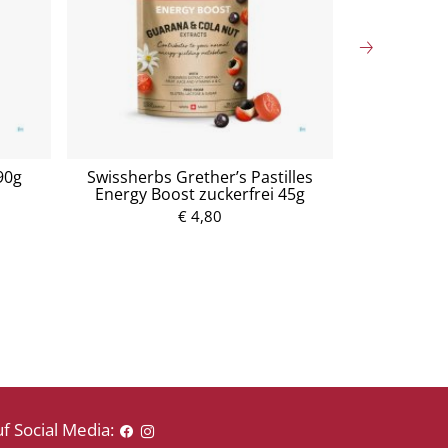
90g
Swissherbs Grether’s Pastilles
Swissherbs
Energy Boost zuckerfrei 45g
Clear Vo
€ 4,80
P
r
e
i
s
f Social Media: