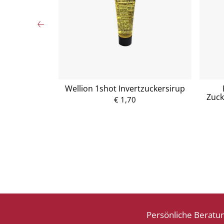
Bitterfein 90g
Wellion 1shot Invertzuckersirup
Zuck
€ 1,70
P
r
e
i
s
Persönliche Beratu