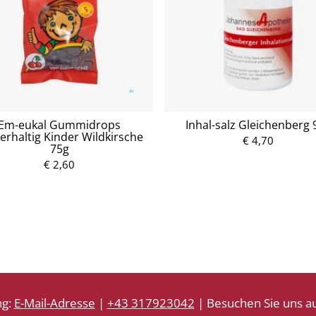
Em-eukal Gummidrops
Inhal-salz Gleichenberg 
erhaltig Kinder Wildkirsche
€ 4,70
75g
P
P
€ 2,60
r
r
e
e
i
i
s
s
ng:
E-Mail-Adresse
|
+43 317923042
| Besuchen Sie uns au