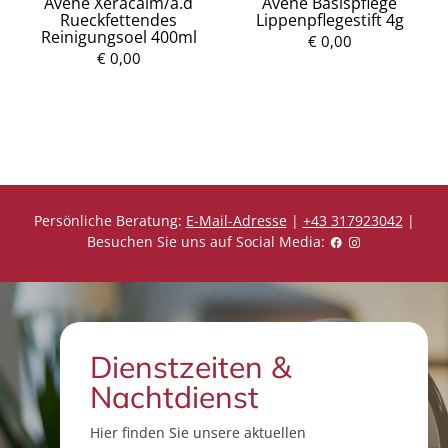
Avene Xeracalm/a.d
Avene Basispflege
Rueckfettendes
Lippenpflegestift 4g
Reinigungsoel 400ml
€ 0,00
€ 0,00
P
P
r
r
e
e
i
i
s
s
Persönliche Beratung:
E-Mail-Adresse
|
+43 317923042
|
Besuchen Sie uns auf Social Media:
Dienstzeiten &
Nachtdienst
Hier finden Sie unsere aktuellen