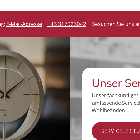
ng:
E-Mail-Adresse
|
+43 317923042
| Besuchen Sie uns au
Unser Se
Unser fachkundiges 
umfassende Servicel
Wohlbefinden.
SERVICELEIST