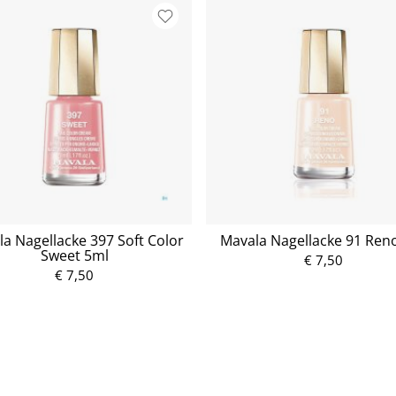
a Nagellacke 397 Soft Color
Mavala Nagellacke 91 Ren
Sweet 5ml
€ 7,50
€ 7,50
P
P
r
r
e
e
i
i
s
s