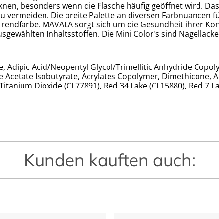
knen, besonders wenn die Flasche häufig geöffnet wird. Das
 zu vermeiden. Die breite Palette an diversen Farbnuancen f
e Trendfarbe. MAVALA sorgt sich um die Gesundheit ihrer 
sgewählten Inhaltsstoffen. Die Mini Color's sind Nagellack
se, Adipic Acid/Neopentyl Glycol/Trimellitic Anhydride Copoly
se Acetate Isobutyrate, Acrylates Copolymer, Dimethicone,
, Titanium Dioxide (CI 77891), Red 34 Lake (CI 15880), Red 7
Kunden kauften auch: