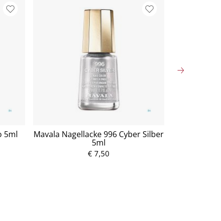
o 5ml
Mavala Nagellacke 996 Cyber Silber
Mavala Nag
5ml
€ 7,50
P
r
e
i
s