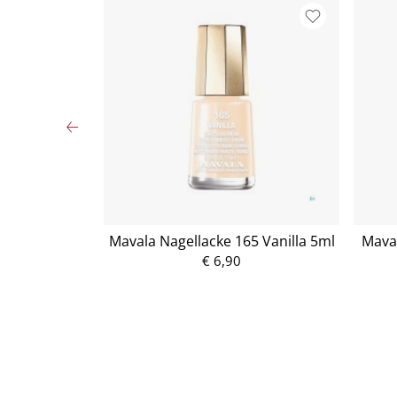
spflege UV20
Mavala Nagellacke 165 Vanilla 5ml
Maval
€ 6,90
P
r
e
i
s