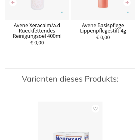
Avene Xeracalm/a.d
Avene Basispflege
Rueckfettendes
Lippenpflegestift 4g
Reinigungsoel 400ml
€ 0,00
€ 0,00
P
P
r
r
e
e
i
i
s
s
Varianten dieses Produkts: