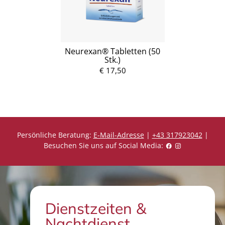
Neurexan® Tabletten (50
Stk.)
€ 17,50
Persönliche Beratung:
E-Mail-Adresse
|
+43 317923042
|
Besuchen Sie uns auf Social Media:
Dienstzeiten &
Nachtdienst