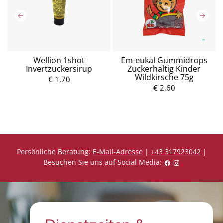
Wellion 1shot
Em-eukal Gummidrops
I
Invertzuckersirup
Zuckerhaltig Kinder
Wildkirsche 75g
€ 1,70
P
r
P
€ 2,60
e
r
i
e
s
i
s
Persönliche Beratung:
E-Mail-Adresse
|
+43 317923042
|
Besuchen Sie uns auf Social Media: