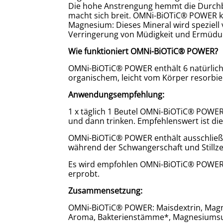
Die hohe Anstrengung hemmt die Durchblu
macht sich breit. OMNi-BiOTiC® POWER ko
Magnesium: Dieses Mineral wird speziell
Verringerung von Müdigkeit und Ermüdu
Wie funktioniert OMNi-BiOTiC® POWER?
OMNi-BiOTiC® POWER enthält 6 natürli
organischem, leicht vom Körper resorbi
Anwendungsempfehlung:
1 x täglich 1 Beutel OMNi-BiOTiC® POWER
und dann trinken. Empfehlenswert ist di
OMNi-BiOTiC® POWER enthält ausschließ
während der Schwangerschaft und Stillzei
Es wird empfohlen OMNi-BiOTiC® POWER 
erprobt.
Zusammensetzung:
OMNi-BiOTiC® POWER: Maisdextrin, Magnesi
Aroma, Bakterienstämme*, Magnesiumsulf