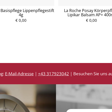
Basispflege Lippenpflegestift
La Roche Posay Körperpf
4g
Lipikar Balsam AP+ 400
€ 0,00
P
€ 0,00
P
r
r
e
e
i
i
s
s
ng:
E-Mail-Adresse
|
+43 317923042
| Besuchen Sie uns au