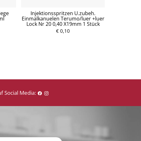
lege
Injektionsspritzen U.zubeh.
Mullko
ml
Einmalkanuelen Terumo/luer +luer
Baumw.17fa
Lock Nr 20 0,40 X19mm 1 Stück
5
€ 0,10
P
r
e
i
s
f Social Media: