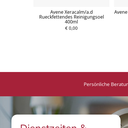
tzuckersirup
Avene Xeracalm/a.d
Avene 
Rueckfettendes Reinigungsoel
400ml
P
€ 0,00
r
e
i
s
Persönliche Beratu