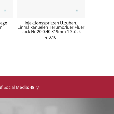
lege
Injektionsspritzen U.zubeh.
Mullko
ml
Einmalkanuelen Terumo/luer +luer
Baumw.17fa
Lock Nr 20 0,40 X19mm 1 Stück
5
€ 0,10
P
r
e
i
s
f Social Media: