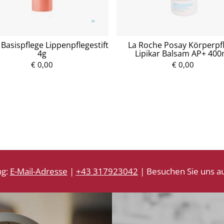
Basispflege Lippenpflegestift
La Roche Posay Körperpf
4g
Lipikar Balsam AP+ 400
€ 0,00
P
€ 0,00
P
r
r
e
e
i
i
s
s
ng:
E-Mail-Adresse
|
+43 317923042
| Besuchen Sie uns au