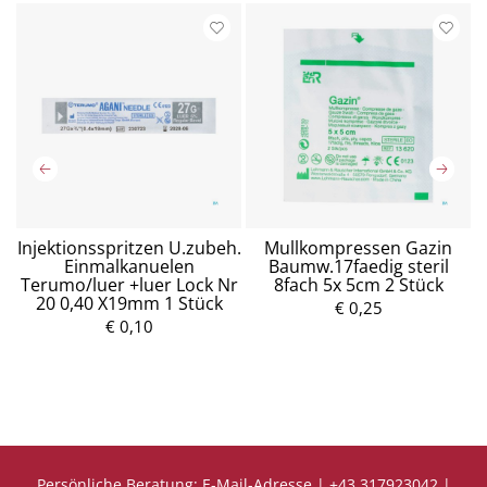
Injektionsspritzen U.zubeh.
Mullkompressen Gazin
n
Einmalkanuelen
Baumw.17faedig steril
 6
Terumo/luer +luer Lock Nr
8fach 5x 5cm 2 Stück
P
20 0,40 X19mm 1 Stück
r
P
€ 0,25
e
r
€ 0,10
i
e
s
i
s
Persönliche Beratung:
E-Mail-Adresse
|
+43 317923042
|