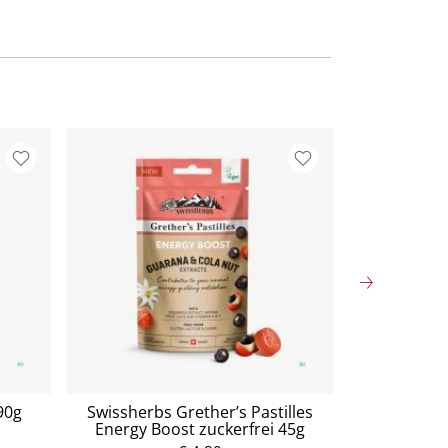
90g
Swissherbs Grether’s Pastilles
Swissherbs
Energy Boost zuckerfrei 45g
Clear Vo