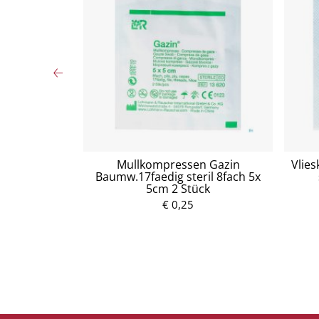
oplast/eco
Mullkompressen Gazin
Vlie
5 Stück
Baumw.17faedig steril 8fach 5x
5cm 2 Stück
P
€ 0,25
r
e
i
s