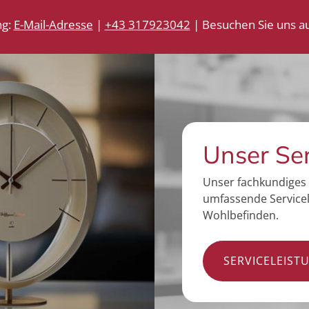
ng:
E-Mail-Adresse
|
+43 317923042
| Besuchen Sie uns au
Unser Se
Unser fachkundiges 
umfassende Servicel
Wohlbefinden.
SERVICELEIST