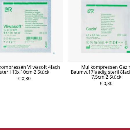
skompressen Vliwasoft 4fach
Mullkompressen Gazi
steril 10x 10cm 2 Stück
Baumw.17faedig steril 8fac
7,5cm 2 Stück
€ 0,30
P
P
r
€ 0,30
r
e
e
i
i
s
s