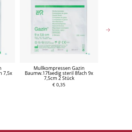
n
Mullkompressen Gazin
Mullko
h 7,5x
Baumw.17faedig steril 8fach 9x
Baumw.17fae
7,5cm 2 Stück
1
€ 0,35
P
r
e
i
s