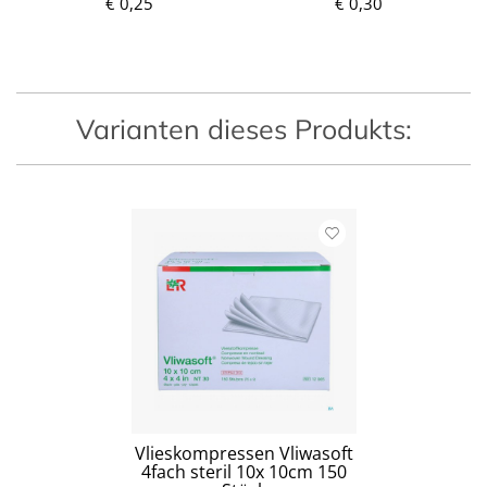
r
€ 0,25
€ 0,30
P
e
r
i
e
s
i
s
Varianten dieses Produkts:
Vlieskompressen Vliwasoft
4fach steril 10x 10cm 150