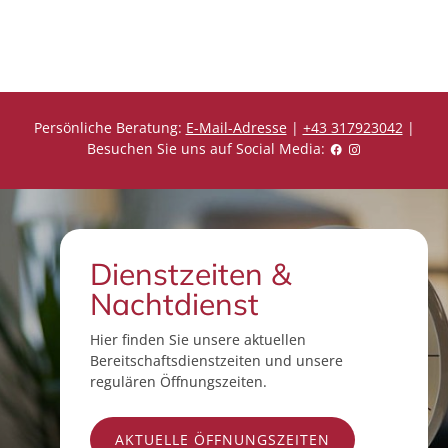
e
r
i
e
s
i
s
Persönliche Beratung:
E-Mail-Adresse
|
+43 317923042
|
Besuchen Sie uns auf Social Media:
Dienstzeiten &
Nachtdienst
Hier finden Sie unsere aktuellen
Bereitschaftsdienstzeiten und unsere
regulären Öffnungszeiten.
AKTUELLE ÖFFNUNGSZEITEN