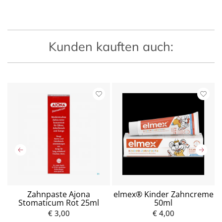
Kunden kauften auch:
Zahnpaste Ajona
elmex® Kinder Zahncreme
Stomaticum Rot 25ml
50ml
€ 3,00
P
€ 4,00
r
P