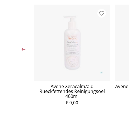
tzuckersirup
Avene Xeracalm/a.d
Avene 
Rueckfettendes Reinigungsoel
400ml
P
€ 0,00
r
e
i
s