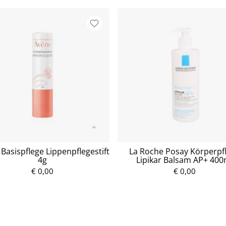
Basispflege Lippenpflegestift
La Roche Posay Körperpf
4g
Lipikar Balsam AP+ 400
€ 0,00
P
€ 0,00
P
r
r
e
e
i
i
s
s