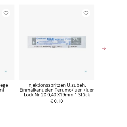
lege
Injektionsspritzen U.zubeh.
Mullko
ml
Einmalkanuelen Terumo/luer +luer
Baumw.17fa
Lock Nr 20 0,40 X19mm 1 Stück
5
€ 0,10
P
r
e
i
s