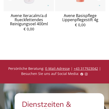
Avene Xeracalm/a.d
Avene Basispflege
Rueckfettendes
Lippenpflegestift 4g
Reinigungsoel 400ml
€ 0,00
€ 0,00
P
P
r
r
e
e
i
i
s
s
Persönliche Beratung:
E-Mail-Adresse
|
+43 317923042
|
Besuchen Sie uns auf Social Media:
Dienstzeiten &