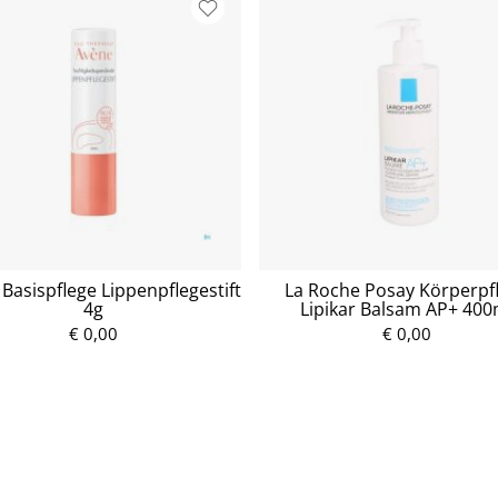
Basispflege Lippenpflegestift
La Roche Posay Körperpf
4g
Lipikar Balsam AP+ 400
€ 0,00
P
€ 0,00
r
P
e
r
i
e
s
i
s