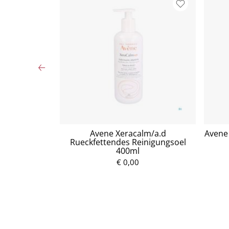
tzuckersirup
Avene Xeracalm/a.d
Avene 
Rueckfettendes Reinigungsoel
400ml
P
€ 0,00
r
e
i
s