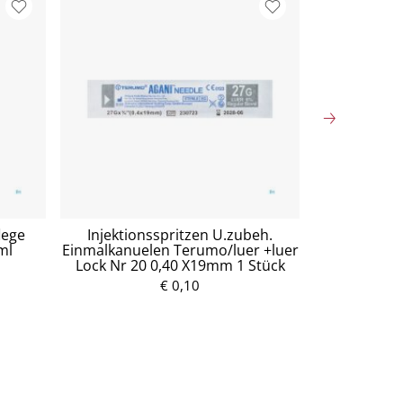
lege
Injektionsspritzen U.zubeh.
Mullko
ml
Einmalkanuelen Terumo/luer +luer
Baumw.17fa
Lock Nr 20 0,40 X19mm 1 Stück
5
P
€ 0,10
r
e
i
s