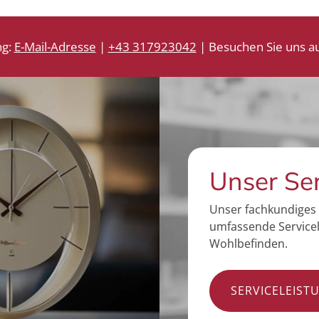
ng:
E-Mail-Adresse
|
+43 317923042
| Besuchen Sie uns au
Unser Se
Unser fachkundiges 
umfassende Servicel
Wohlbefinden.
SERVICELEIST