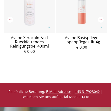
Avene Xeracalm/a.d
Avene Basispflege
Rueckfettendes
Lippenpflegestift 4g
Reinigungsoel 400ml
€ 0,00
€ 0,00
P
P
r
r
e
e
i
i
s
s
Persönliche Beratung:
E-Mail-Adresse
|
+43 317923042
|
Besuchen Sie uns auf Social Media: