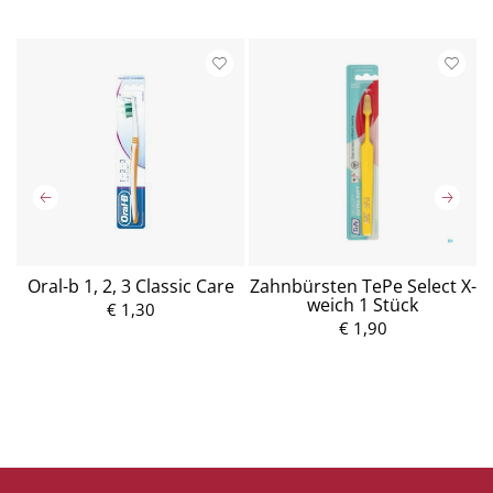
a
Oral-b 1, 2, 3 Classic Care
Zahnbürsten TePe Select X-
O
weich 1 Stück
€ 1,30
P
€ 1,90
P
r
r
e
e
i
i
s
s