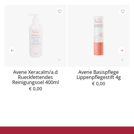
Avene Xeracalm/a.d
Avene Basispflege
Rueckfettendes
Lippenpflegestift 4g
Reinigungsoel 400ml
€ 0,00
€ 0,00
P
P
r
r
e
e
i
i
s
s