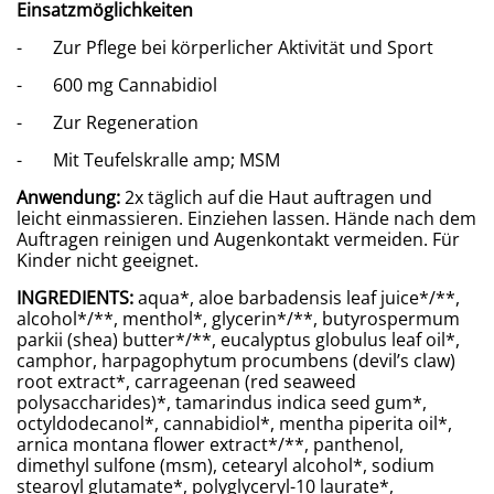
Einsatzmöglichkeiten
- Zur Pflege bei körperlicher Aktivität und Sport
- 600 mg Cannabidiol
- Zur Regeneration
- Mit Teufelskralle amp; MSM
Anwendung:
2x täglich auf die Haut auftragen und
leicht einmassieren. Einziehen lassen. Hände nach dem
Auftragen reinigen und Augenkontakt vermeiden. Für
Kinder nicht geeignet.
INGREDIENTS:
aqua*, aloe barbadensis leaf juice*/**,
alcohol*/**, menthol*, glycerin*/**, butyrospermum
parkii (shea) butter*/**, eucalyptus globulus leaf oil*,
camphor, harpagophytum procumbens (devil’s claw)
root extract*, carrageenan (red seaweed
polysaccharides)*, tamarindus indica seed gum*,
octyldodecanol*, cannabidiol*, mentha piperita oil*,
arnica montana flower extract*/**, panthenol,
dimethyl sulfone (msm), cetearyl alcohol*, sodium
stearoyl glutamate*, polyglyceryl-10 laurate*,