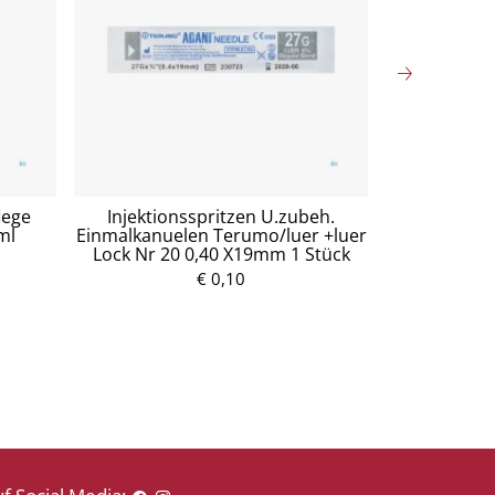
lege
Injektionsspritzen U.zubeh.
Mullko
ml
Einmalkanuelen Terumo/luer +luer
Baumw.17fa
Lock Nr 20 0,40 X19mm 1 Stück
5
€ 0,10
P
r
e
i
s