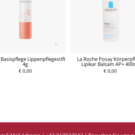
Basispflege Lippenpflegestift
La Roche Posay Körperpf
4g
Lipikar Balsam AP+ 400
€ 0,00
P
€ 0,00
P
r
r
e
e
i
i
s
s