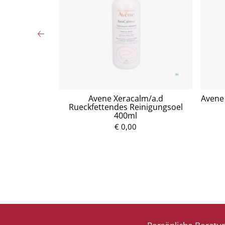
tzuckersirup
Avene Xeracalm/a.d
Avene 
Rueckfettendes Reinigungsoel
400ml
P
€ 0,00
r
e
i
s