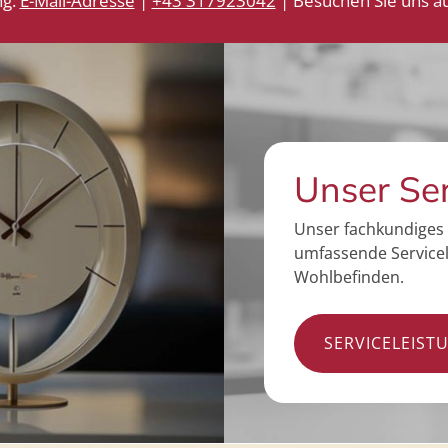
ng:
E-Mail-Adresse
|
+43 317923042
| Besuchen Sie uns au
Unser Se
Unser fachkundiges 
umfassende Servicel
Wohlbefinden.
SERVICELEIST