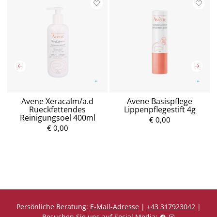
Avene Xeracalm/a.d
Avene Basispflege
Rueckfettendes
Lippenpflegestift 4g
Reinigungsoel 400ml
€ 0,00
€ 0,00
P
P
r
r
e
e
i
i
s
s
Persönliche Beratung:
E-Mail-Adresse
|
+43 317923042
|
Besuchen Sie uns auf Social Media: