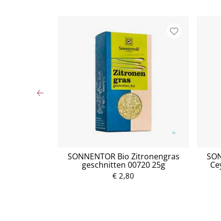
 Taraxacum
SONNENTOR Bio Zitronengras
SON
harma 100ml
geschnitten 00720 25g
Ce
€ 2,80
P
r
e
i
s