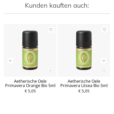
Kunden kauften auch:
e
Aetherische Oele
Aetherische Oele
ma
Primavera Orange Bio 5ml
Primavera Litsea Bio 5ml
€ 5,05
€ 5,05
P
P
r
r
e
e
i
i
s
s