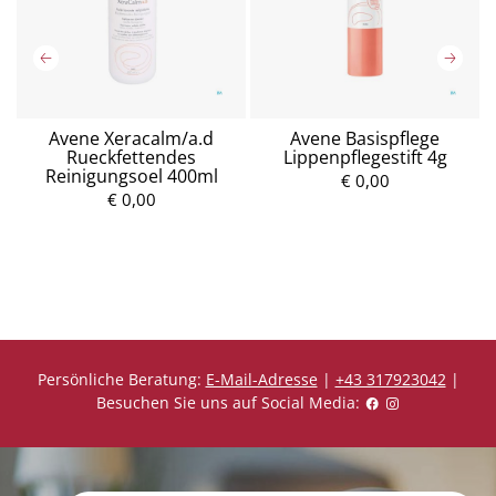
Avene Xeracalm/a.d
Avene Basispflege
Rueckfettendes
Lippenpflegestift 4g
Reinigungsoel 400ml
€ 0,00
€ 0,00
P
P
r
r
e
e
i
i
s
s
Persönliche Beratung:
E-Mail-Adresse
|
+43 317923042
|
Besuchen Sie uns auf Social Media: