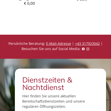
€ 0,00
P
P
r
r
e
e
i
i
s
s
Persönliche Beratung:
E-Mail-Adresse
|
+43 317923042
|
Besuchen Sie uns auf Social Media:
Dienstzeiten &
Nachtdienst
Hier finden Sie unsere aktuellen
Bereitschaftsdienstzeiten und unsere
regulären Öffnungszeiten.