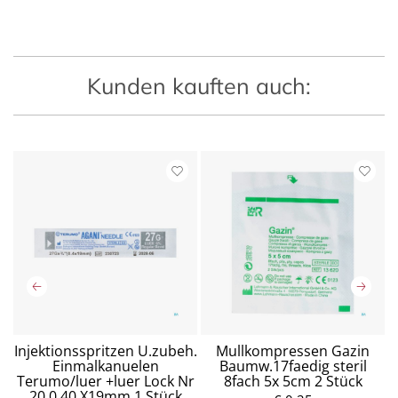
Kunden kauften auch:
Injektionsspritzen U.zubeh.
Mullkompressen Gazin
n
Einmalkanuelen
Baumw.17faedig steril
 6
Terumo/luer +luer Lock Nr
8fach 5x 5cm 2 Stück
P
20 0,40 X19mm 1 Stück