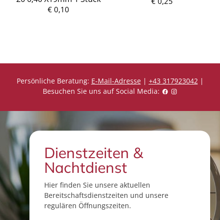
r
P
€ 0,25
e
r
€ 0,10
i
e
s
i
s
Persönliche Beratung:
E-Mail-Adresse
|
+43 317923042
|
Besuchen Sie uns auf Social Media:
Dienstzeiten &
Nachtdienst
Hier finden Sie unsere aktuellen
Bereitschaftsdienstzeiten und unsere
regulären Öffnungszeiten.