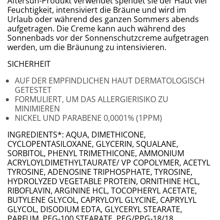
Aftersun-Produkt verwendet spendet sie der Haut viel
Feuchtigkeit, intensiviert die Bräune und wird im
Urlaub oder während des ganzen Sommers abends
aufgetragen. Die Creme kann auch während des
Sonnenbads vor der Sonnenschutzcreme aufgetragen
werden, um die Bräunung zu intensivieren.
SICHERHEIT
AUF DER EMPFINDLICHEN HAUT DERMATOLOGISCH
GETESTET
FORMULIERT, UM DAS ALLERGIERISIKO ZU
MINIMIEREN
NICKEL UND PARABENE 0,0001% (1PPM)
​​INGREDIENTS*: AQUA, DIMETHICONE,
CYCLOPENTASILOXANE, GLYCERIN, SQUALANE,
SORBITOL, PHENYL TRIMETHICONE, AMMONIUM
ACRYLOYLDIMETHYLTAURATE/ VP COPOLYMER, ACETYL
TYROSINE, ADENOSINE TRIPHOSPHATE, TYROSINE,
HYDROLYZED VEGETABLE PROTEIN, ORNITHINE HCL,
RIBOFLAVIN, ARGININE HCL, TOCOPHERYL ACETATE,
BUTYLENE GLYCOL, CAPRYLOYL GLYCINE, CAPRYLYL
GLYCOL, DISODIUM EDTA, GLYCERYL STEARATE,
PARFUM, PEG-100 STEARATE, PEG/PPG-18/18