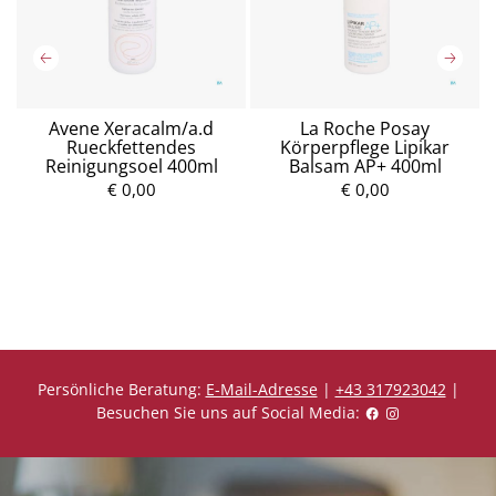
Avene Xeracalm/a.d
La Roche Posay
re
Rueckfettendes
Körperpflege Lipikar
Reinigungsoel 400ml
Balsam AP+ 400ml
P
r
€ 0,00
€ 0,00
P
e
r
i
e
s
i
s
Persönliche Beratung:
E-Mail-Adresse
|
+43 317923042
|
Besuchen Sie uns auf Social Media: