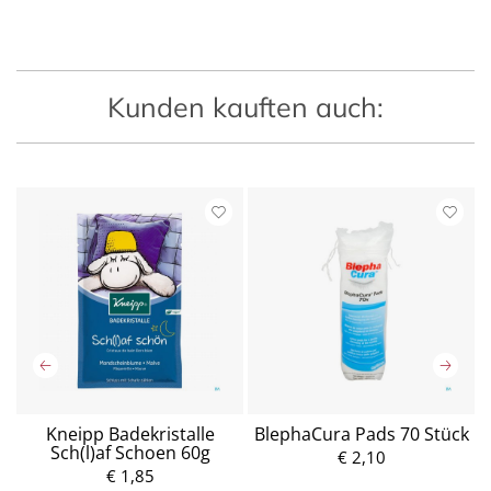
Kunden kauften auch:
ng
Kneipp Badekristalle
BlephaCura Pads 70 Stück
S
Sch(l)af Schoen 60g
€ 2,10
€ 1,85
P