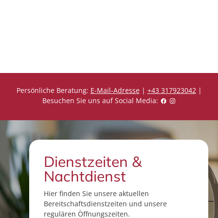
r
e
i
P
s
r
e
i
s
Persönliche Beratung:
E-Mail-Adresse
|
+43 317923042
|
Besuchen Sie uns auf Social Media:
Dienstzeiten &
Nachtdienst
Hier finden Sie unsere aktuellen
Bereitschaftsdienstzeiten und unsere
regulären Öffnungszeiten.