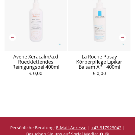
Avene Xeracalm/a.d
La Roche Posay
re
Rueckfettendes
Körperpflege Lipikar
Reinigungsoel 400ml
Balsam AP+ 400ml
P
r
€ 0,00
€ 0,00
P
e
r
i
e
s
i
s
Persönliche Beratung:
E-Mail-Adresse
|
+43 317923042
|
Besuchen Sie uns auf Social Media: