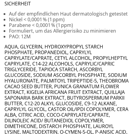
SICHERHEIT
Auf der empfindlichen Haut dermatologisch getestet
Nickel < 0,0001 % (1 ppm)
Parabene < 0,0001 % (1 ppm)
Formuliert, um das Allergierisiko zu minimieren
PAO: 12M
AQUA, GLYCERIN, HYDROXYPROPYL STARCH
PHOSPHATE, PROPANEDIOL, CAPRYLYL
CAPRYLATE/CAPRATE, CETYL ALCOHOL, PROPYLHEPTYL
CAPRYLATE, C14-22 ALCOHOLS, CAPRYLIC/CAPRIC
TRIGLYCERIDE, TAPIOCA STARCH, ASCORBYL
GLUCOSIDE, SODIUM ASCORBYL PHOSPHATE, SODIUM
HYALURONATE, PALMITOYL TRIPEPTIDE-5, THEOBROMA
CACAO SEED BUTTER, PUNICA GRANATUM FLOWER
EXTRACT, KIGELIA AFRICANA FRUIT EXTRACT, QUILLAJA
SAPONARIA BARK EXTRACT, BUTYROSPERMUM PARKII
BUTTER, C12-20 ALKYL GLUCOSIDE, C9-12 ALKANE,
CAPRYLYL GLYCOL, CASTOR OIL/IPDI COPOLYMER, CERA
ALBA, CITRIC ACID, COCO-CAPRYLATE/CAPRATE,
DILINOLEIC ACID/ BUTANEDIOL COPOLYMER,
DIMETHICONE, DISTARCH PHOSPHATE, LAUROYL
LYSINE, MALTODEXTRIN, O-CYMEN-5-OL, P-ANISIC ACID,