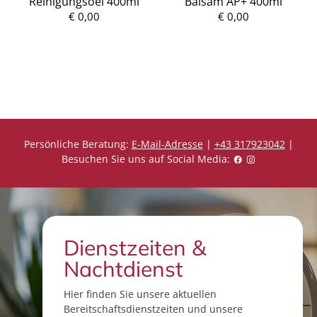
Reinigungsoel 400ml
Balsam AP+ 400ml
P
r
€ 0,00
€ 0,00
P
e
r
i
e
s
i
s
Persönliche Beratung:
E-Mail-Adresse
|
+43 317923042
|
Besuchen Sie uns auf Social Media:
Dienstzeiten &
Nachtdienst
Hier finden Sie unsere aktuellen
Bereitschaftsdienstzeiten und unsere