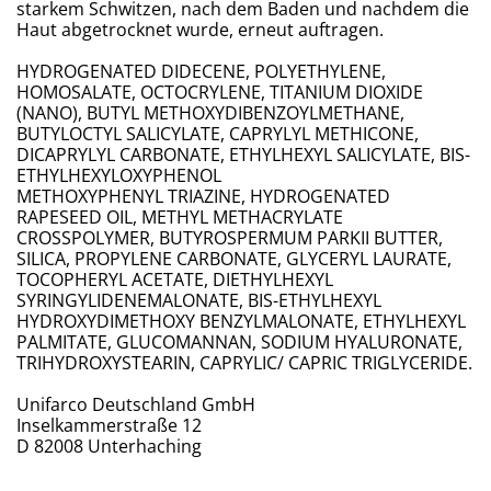
starkem Schwitzen, nach dem Baden und nachdem die
Haut abgetrocknet wurde, erneut auftragen.
HYDROGENATED DIDECENE, POLYETHYLENE,
HOMOSALATE, OCTOCRYLENE, TITANIUM DIOXIDE
(NANO), BUTYL METHOXYDIBENZOYLMETHANE,
BUTYLOCTYL SALICYLATE, CAPRYLYL METHICONE,
DICAPRYLYL CARBONATE, ETHYLHEXYL SALICYLATE, BIS-
ETHYLHEXYLOXYPHENOL
METHOXYPHENYL TRIAZINE, HYDROGENATED
RAPESEED OIL, METHYL METHACRYLATE
CROSSPOLYMER, BUTYROSPERMUM PARKII BUTTER,
SILICA, PROPYLENE CARBONATE, GLYCERYL LAURATE,
TOCOPHERYL ACETATE, DIETHYLHEXYL
SYRINGYLIDENEMALONATE, BIS-ETHYLHEXYL
HYDROXYDIMETHOXY BENZYLMALONATE, ETHYLHEXYL
PALMITATE, GLUCOMANNAN, SODIUM HYALURONATE,
TRIHYDROXYSTEARIN, CAPRYLIC/ ​CAPRIC TRIGLYCERIDE.​
Unifarco Deutschland GmbH
Inselkammerstraße 12
D 82008 Unterhaching