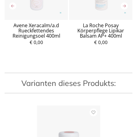
Avene Xeracalm/a.d
La Roche Posay
re
Rueckfettendes
Körperpflege Lipikar
Reinigungsoel 400ml
Balsam AP+ 400ml
P
r
€ 0,00
€ 0,00
P
e
r
i
e
s
i
s
Varianten dieses Produkts: