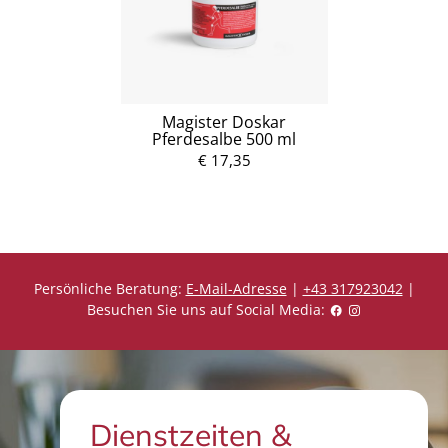
Magister Doskar
Pferdesalbe 500 ml
€ 17,35
Persönliche Beratung:
E-Mail-Adresse
|
+43 317923042
|
Besuchen Sie uns auf Social Media:
Dienstzeiten &