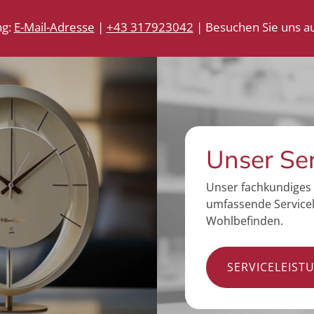
ng:
E-Mail-Adresse
|
+43 317923042
| Besuchen Sie uns au
Unser Se
Unser fachkundiges 
umfassende Servicel
Wohlbefinden.
SERVICELEIST