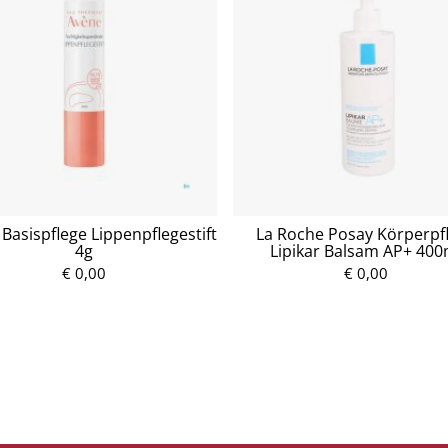
Basispflege Lippenpflegestift
La Roche Posay Körperpf
4g
Lipikar Balsam AP+ 400
€ 0,00
P
€ 0,00
P
r
r
e
e
i
i
s
s