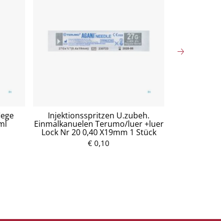
lege
Injektionsspritzen U.zubeh.
Mullko
ml
Einmalkanuelen Terumo/luer +luer
Baumw.17fa
Lock Nr 20 0,40 X19mm 1 Stück
5
€ 0,10
P
r
e
i
s