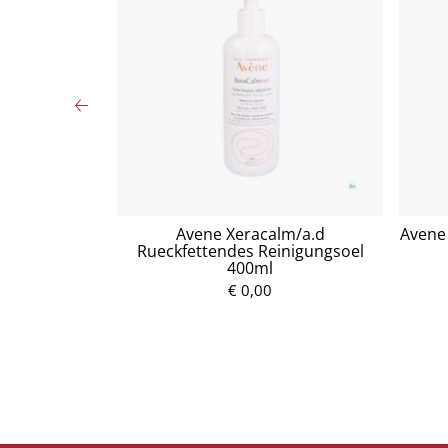
tzuckersirup
Avene Xeracalm/a.d
Avene 
Rueckfettendes Reinigungsoel
400ml
P
€ 0,00
r
e
i
s