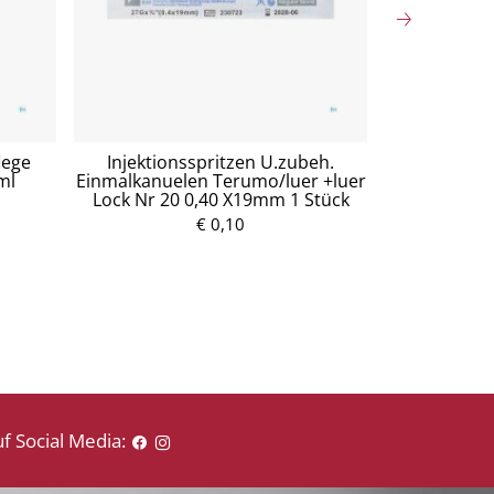
lege
Injektionsspritzen U.zubeh.
Mullko
ml
Einmalkanuelen Terumo/luer +luer
Baumw.17fa
Lock Nr 20 0,40 X19mm 1 Stück
5
€ 0,10
P
r
e
i
s
f Social Media: