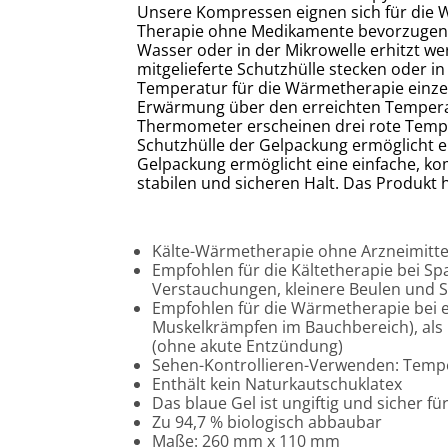
Unsere Kompressen eignen sich für die W
Therapie ohne Medikamente bevorzugen. 
Wasser oder in der Mikrowelle erhitzt w
mitgelieferte Schutzhülle stecken oder in
Temperatur für die Wärmetherapie einzel
Erwärmung über den erreichten Tempera
Thermometer erscheinen drei rote Tempe
Schutzhülle der Gelpackung ermöglicht e
Gelpackung ermöglicht eine einfache, kom
stabilen und sicheren Halt. Das Produkt 
Kälte-Wärmetherapie ohne Arzneimitte
Empfohlen für die Kältetherapie bei S
Verstauchungen, kleinere Beulen und S
Empfohlen für die Wärmetherapie bei e
Muskelkrämpfen im Bauchbereich), als K
(ohne akute Entzündung)
Sehen-Kontrollieren-Verwenden: Temp
Enthält kein Naturkautschuklatex
Das blaue Gel ist ungiftig und sicher fü
Zu 94,7 % biologisch abbaubar
Maße: 260 mm x 110 mm