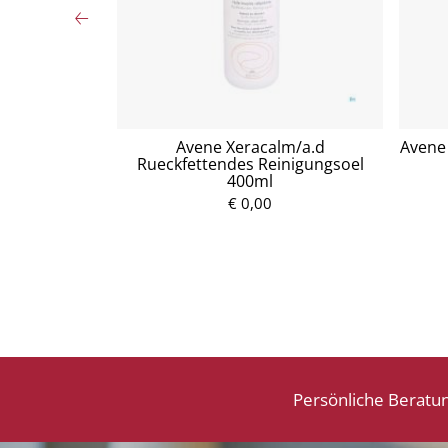
tzuckersirup
Avene Xeracalm/a.d
Avene 
Rueckfettendes Reinigungsoel
400ml
P
€ 0,00
r
e
i
s
Persönliche Beratu