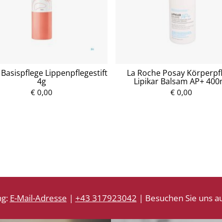
Basispflege Lippenpflegestift
La Roche Posay Körperpf
4g
Lipikar Balsam AP+ 400
€ 0,00
P
€ 0,00
P
r
r
e
e
i
i
s
s
ng:
E-Mail-Adresse
|
+43 317923042
| Besuchen Sie uns au