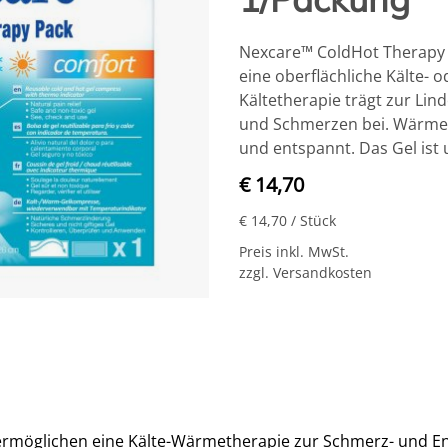
Nexcare™ ColdHot Therapy P
eine oberflächliche Kälte-
Kältetherapie trägt zur Li
und Schmerzen bei. Wärmet
und entspannt. Das Gel ist 
€ 14,70
€ 14,70
/ Stück
Preis inkl. MwSt.
zzgl. Versandkosten
rmöglichen eine Kälte-Wärmetherapie zur Schmerz- und En