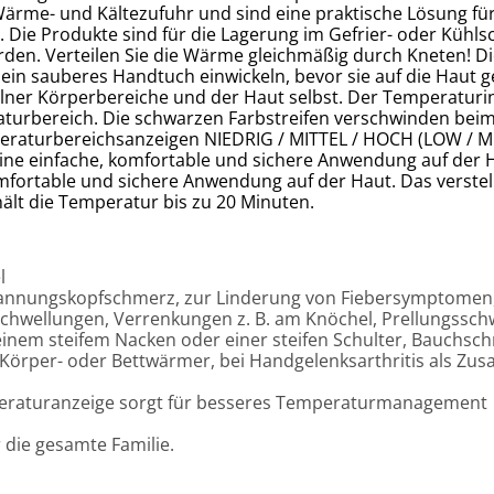
ärme- und Kältezufuhr und sind eine praktische Lösung für 
Die Produkte sind für die Lagerung im Gefrier- oder Kühl
erden. Verteilen Sie die Wärme gleichmäßig durch Kneten! 
 ein sauberes Handtuch einwickeln, bevor sie auf die Haut ge
ner Körperbereiche und der Haut selbst. Der Temperaturin
turbereich. Die schwarzen Farbstreifen verschwinden bei
raturbereichsanzeigen NIEDRIG / MITTEL / HOCH (LOW / MED
ine einfache, komfortable und sichere Anwendung auf der Ha
fortable und sichere Anwendung auf der Haut. Das verstell
hält die Temperatur bis zu 20 Minuten.
l
pannungskopfschmerz, zur Linderung von Fiebersymptomen, 
chwellungen, Verrenkungen z. B. am Knöchel, Prellungsschw
inem steifem Nacken oder einer steifen Schulter, Bauchsc
örper- oder Bettwärmer, bei Handgelenksarthritis als Zusa
eraturanzeige sorgt für besseres Temperaturmanagement
r die gesamte Familie.