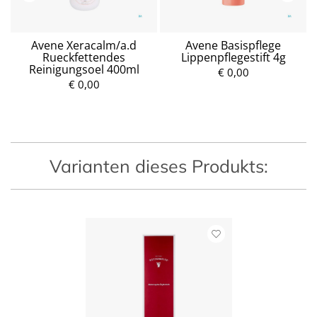
Avene Xeracalm/a.d
Avene Basispflege
Rueckfettendes
Lippenpflegestift 4g
Reinigungsoel 400ml
€ 0,00
€ 0,00
P
P
r
r
e
e
i
i
s
s
Varianten dieses Produkts: