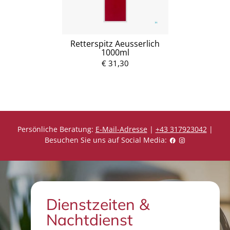
Retterspitz Aeusserlich
1000ml
€ 31,30
Persönliche Beratung:
E-Mail-Adresse
|
+43 317923042
|
Besuchen Sie uns auf Social Media:
Dienstzeiten &
Nachtdienst