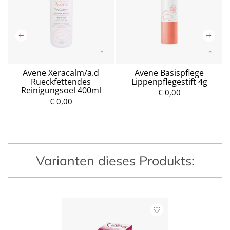
Avene Xeracalm/a.d
Avene Basispflege
Rueckfettendes
Lippenpflegestift 4g
Reinigungsoel 400ml
€ 0,00
€ 0,00
P
P
r
r
e
e
i
i
s
s
Varianten dieses Produkts: