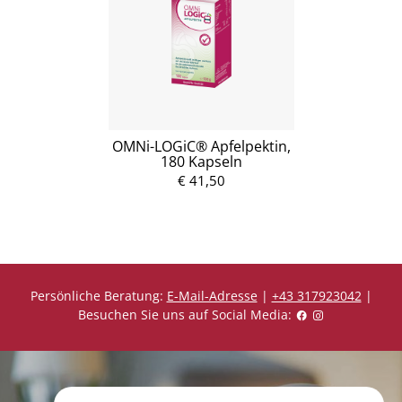
OMNi-LOGiC® Apfelpektin,
180 Kapseln
€ 41,50
Persönliche Beratung:
E-Mail-Adresse
|
+43 317923042
|
Besuchen Sie uns auf Social Media: