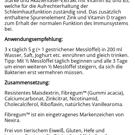
Stärke und Akazienfaser-Extrakt mit Vitamin B2 und B3,
welche für die Aufrechterhaltung der
Schleimhautfunktion zuständig sind. Das zusätzlich
enthaltene Spurenelement Zink und Vitamin D tragen
zum Erhalt der normalen Funktion des Immunsystems
bei.
Anwendungsempfehlung:
3 x täglich 5 g (= 1 gestrichener Messlöffel) in 200 ml
Wasser, Saft, Joghurt etc. einrühren und gleich trinken.
Tipp: Mit ½ Messlöffel täglich beginnen und alle 3 Tage
um einen weiteren ½ Messlöffel steigern, da sich die
Bakterien erst vermehren müssen.
Zusammensetzung:
Resistentes Maisdextrin, Fibregum™ (Gummi acacia),
Calciumcarbonat, Zinkcitrat, Nicotinamid,
Cholecalciferol, Riboflavin, natürliches Vanillearoma.
Fibregum™ ist ein eingetragenes Markenzeichen von
Nexira.
Frei von tierischem Eiweiß, Gluten, Hefe und