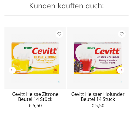
Kunden kauften auch:
n
Cevitt Heisse Zitrone
Cevitt Heisser Holunder
Beutel 14 Stück
Beutel 14 Stück
Z
€ 5,50
P
€ 5,50
P
r
r
e
e
i
i
s
s