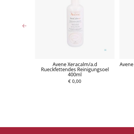
tzuckersirup
Avene Xeracalm/a.d
Avene 
Rueckfettendes Reinigungsoel
400ml
P
€ 0,00
r
e
i
s