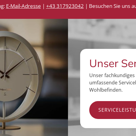
ng:
E-Mail-Adresse
|
+43 317923042
| Besuchen Sie uns au
Unser Se
Unser fachkundiges 
umfassende Servicel
Wohlbefinden.
SERVICELEIST