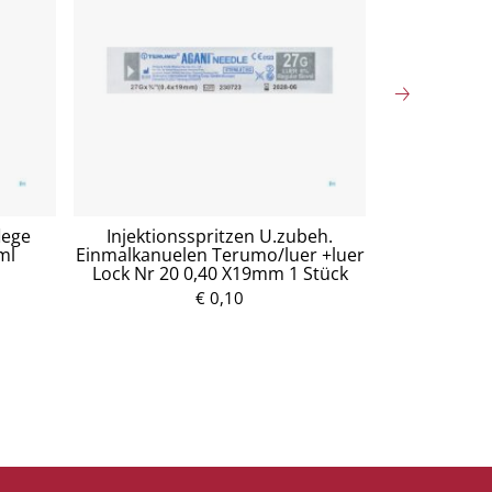
lege
Injektionsspritzen U.zubeh.
Mullko
ml
Einmalkanuelen Terumo/luer +luer
Baumw.17fa
Lock Nr 20 0,40 X19mm 1 Stück
5
€ 0,10
P
r
e
i
s