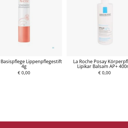
Basispflege Lippenpflegestift
La Roche Posay Körperpf
4g
Lipikar Balsam AP+ 400
€ 0,00
P
€ 0,00
P
r
r
e
e
i
i
s
s