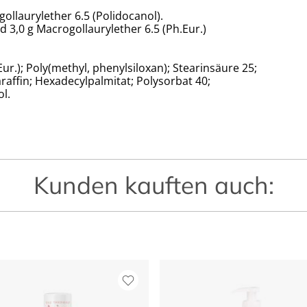
ollaurylether 6.5 (Polidocanol).
 3,0 g Macrogollaurylether 6.5 (Ph.Eur.)
r.); Poly(methyl, phenylsiloxan); Stearinsäure 25;
araffin; Hexadecylpalmitat; Polysorbat 40;
l.
Kunden kauften auch: