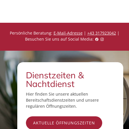
s
s
Persönliche Beratung:
E-Mail-Adresse
|
+43 317923042
|
Besuchen Sie uns auf Social Media:
Dienstzeiten &
Nachtdienst
Hier finden Sie unsere aktuellen
Bereitschaftsdienstzeiten und unsere
regulären Öffnungszeiten.
AKTUELLE ÖFFNUNGSZEITEN