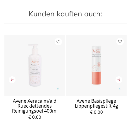
Kunden kauften auch:
Avene Xeracalm/a.d
Avene Basispflege
Rueckfettendes
Lippenpflegestift 4g
Reinigungsoel 400ml
€ 0,00
€ 0,00
P
P
r
r
e
e
i
i