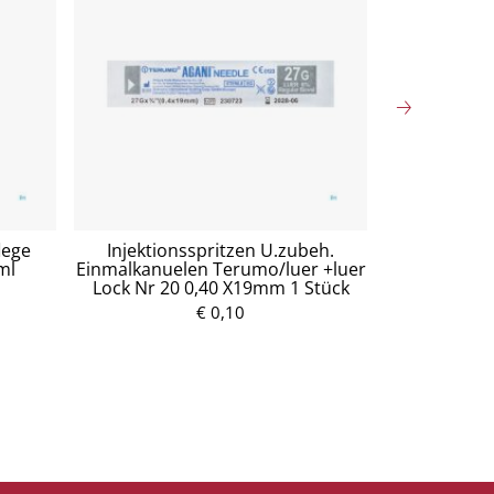
lege
Injektionsspritzen U.zubeh.
Mullko
ml
Einmalkanuelen Terumo/luer +luer
Baumw.17fa
Lock Nr 20 0,40 X19mm 1 Stück
5
€ 0,10
P
r
e
i
s