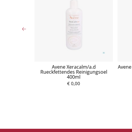
tzuckersirup
Avene Xeracalm/a.d
Avene 
Rueckfettendes Reinigungsoel
400ml
P
€ 0,00
r
e
i
s