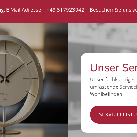
ng:
E-Mail-Adresse
|
+43 317923042
| Besuchen Sie uns au
Unser Se
Unser fachkundiges 
umfassende Servicel
Wohlbefinden.
SERVICELEIST