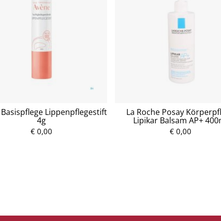
Basispflege Lippenpflegestift
La Roche Posay Körperpf
4g
Lipikar Balsam AP+ 400
€ 0,00
P
€ 0,00
P
r
r
e
e
i
i
s
s